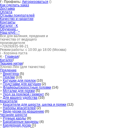
f
- Профиль:
Авторизоваться
()
Как сделать заказ
Доставка
Оплата
Отзывы покупателей
Качество и гарантии
Контакты
Каталог -
K
Обучение -
Наш клуб -
*
Все для валяния, прядения и
ткачества от ведущего
производителя
+7(929)935-98-21
Режим работы: с 10:00 до 18:00 (Москва)
i
- Корзина пуста
K
-
Главная
/
Каталог
/
Ткацкие нитки
/
Хлопко-Лён (для ткачества)
Прядение
>
Веретена
(5)
>
Прялки
(13)
>
Катушки для прялок
(10)
>
Подставки для катушек
(2)
>
Флайеры/скоростные головки
(14)
>
Моталки для пряжи
(5)
>
Уход за прялкой / ремонт
(5)
>
Для вашего удобства
(10)
Красители
>
Красители для шерсти, шелка и пряжи
(12)
>
Наборы красителей
(2)
>
Виде-уроки по крашению
(0)
Чесание шерсти
>
Ручные карды
(8)
>
Барабанные кардеры
(4)
>
Кардерная доска
(1)