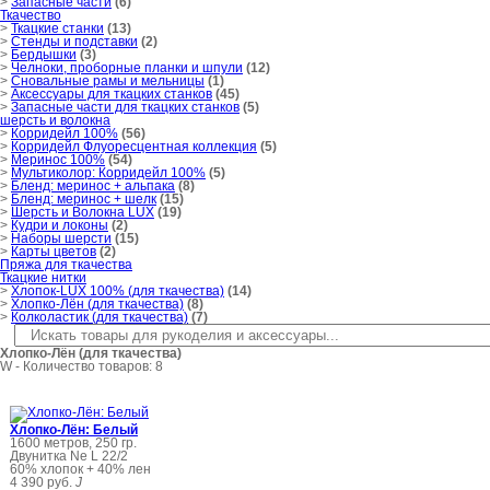
>
Запасные части
(6)
Ткачество
>
Ткацкие станки
(13)
>
Стенды и подставки
(2)
>
Бердышки
(3)
>
Челноки, проборные планки и шпули
(12)
>
Сновальные рамы и мельницы
(1)
>
Аксессуары для ткацких станков
(45)
>
Запасные части для ткацких станков
(5)
шерсть и волокна
>
Корридейл 100%
(56)
>
Корридейл Флуоресцентная коллекция
(5)
>
Меринос 100%
(54)
>
Мультиколор: Корридейл 100%
(5)
>
Бленд: меринос + альпака
(8)
>
Бленд: меринос + шелк
(15)
>
Шерсть и Волокна LUX
(19)
>
Кудри и локоны
(2)
>
Наборы шерсти
(15)
>
Карты цветов
(2)
Пряжа для ткачества
Ткацкие нитки
>
Хлопок-LUX 100% (для ткачества)
(14)
>
Хлопко-Лён (для ткачества)
(8)
>
Колколастик (для ткачества)
(7)
Хлопко-Лён (для ткачества)
W
- Количество товаров: 8
Хлопко-Лён: Белый
1600 метров, 250 гр.
Двунитка Ne L 22/2
60% хлопок + 40% лен
4 390 руб.
J