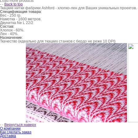
Load more products
-
-
Back to top
Ткацкие нитки фабрики Ashford - хлопко-лен для Ваших уникальных проектов.
Спецификация товара
:
Вес - 250 гр.
Намотка - 1600 метров.
Двунитка Ne L 22/2
Состав
:
Хлопок - 60%.
Лен - 40%.
Назначение
:
Ткачество (идеально для ткацких станков с бердо не реже 10 DPI)
-
-
Вернуться наверх
О компании
Как сделать заказ
Доставка