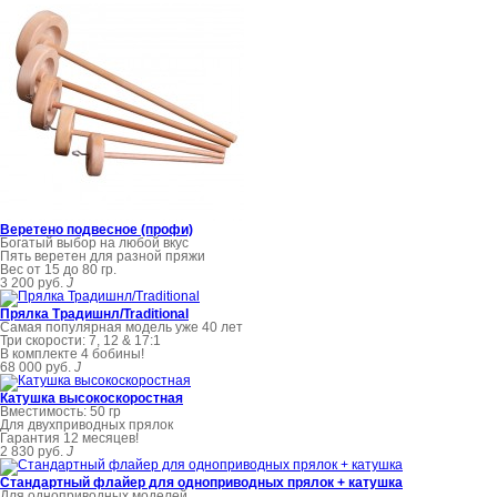
Веретено подвесное (профи)
Богатый выбор на любой вкус
Пять веретен для разной пряжи
Вес от 15 до 80 гр.
3 200 руб.
J
Прялка Традишнл/Traditional
Самая популярная модель уже 40 лет
Три скорости: 7, 12 & 17:1
В комплекте 4 бобины!
68 000 руб.
J
Катушка высокоскоростная
Вместимость: 50 гр
Для двухприводных прялок
Гарантия 12 месяцев!
2 830 руб.
J
Стандартный флайер для одноприводных прялок + катушка
Для одноприводных моделей