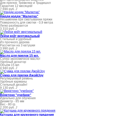
Для прялок: Тревелер и Традишнл
Гарантия 12 месяцев!
7 690 руб.
J
Нидди нодди "Малютка"
Незаменим при сматывании пряжи
Поверхность для смотки - 0,9 метра
Легко разбирается
3 310 руб.
J
Лейзи кейт вертикальный
Стильный и удобный
Из прочного дерева
Рассчитан на 3 катушки
3 990 руб.
J
Масло для прялок 15 мл.
Супер-экономичное масло!
Удобный дозатор
Объём 15 мл
4 940 руб.
J
Сумка для прялки Джой/Joy
Регулируемый ремень
Удобные карманы
Стильный дизайн!
9 130 руб.
J
Веретено "учебное"
Идеально для обучения
Диаметр - 85 мм
Вес - 80 гр.
2 200 руб.
J
Катушка для кружевного прядения