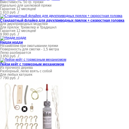
Вместимость: 50 гр. пряжи
Идеально для шелковой пряжи
Гарантия 12 месяцев!
1 810 руб.
J
Стандартный флайер для двухприводных прялок + скоростная головка
Для двухприводных моделей
Для прялок: Тревелер и Традишнл
Гарантия 12 месяцев!
9 990 руб.
J
Нидди нодди
Незаменим при сматывании пряжи
Поверхность для смотки - 1,5 метра
Легко разбирается
3 850 руб.
J
Лейзи кейт с тормозным механизмом
Из прочного дерева
Разборный, легко взять с собой
Для любых катушек
7 790 руб.
J