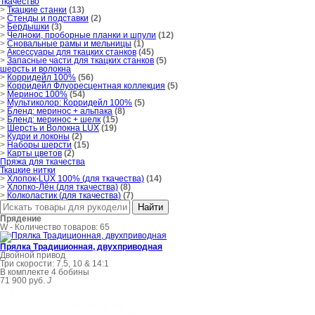
Ткачество
>
Ткацкие станки
(13)
>
Стенды и подставки
(2)
>
Бердышки
(3)
>
Челноки, проборные планки и шпули
(12)
>
Сновальные рамы и мельницы
(1)
>
Аксессуары для ткацких станков
(45)
>
Запасные части для ткацких станков
(5)
шерсть и волокна
>
Корридейл 100%
(56)
>
Корридейл Флуоресцентная коллекция
(5)
>
Меринос 100%
(54)
>
Мультиколор: Корридейл 100%
(5)
>
Бленд: меринос + альпака
(8)
>
Бленд: меринос + шелк
(15)
>
Шерсть и Волокна LUX
(19)
>
Кудри и локоны
(2)
>
Наборы шерсти
(15)
>
Карты цветов
(2)
Пряжа для ткачества
Ткацкие нитки
>
Хлопок-LUX 100% (для ткачества)
(14)
>
Хлопко-Лён (для ткачества)
(8)
>
Колколастик (для ткачества)
(7)
Прядение
W
- Количество товаров: 65
Прялка Традиционная, двухприводная
Двойной привод
Три скорости: 7.5, 10 & 14:1
В комплекте 4 бобины
71 900 руб.
J