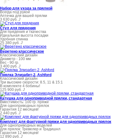
Набор для ухода за прялкой
Всегда под рукой
Аптечка для вашей прялки
3 630 руб.
J
Стул для прядения
Для прядения и ткачества
Идеальная высота посадки
Удобная спинка
25 380 руб.
J
Веретено классическое
Классический дизайн
Диаметр - 100 мм
Вес - 90 гр.
3 400 руб.
J
Прялка Элизабет-2, Ashford
Классический дизайн
Три высокие скорости: 8.5, 11 & 15:1
В комплекте 4 бобины!
125 900 руб.
J
Катушка для одноприводной прялки, стандартная
Вместимость: 100 гр. пряжи
Для одноприводных прялок
Гарантия 12 месяцев!
2 440 руб.
J
Комплект для фактурной пряжи для одноприводных прялок
Для одноприводных моделей
Для прялок: Тревелер и Традишнл
Гарантия 12 месяцев!
12 890 руб.
J