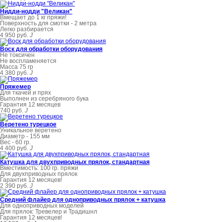
Нидди-нодди "Великан"
Вмещает до 1 кг пряжи!
Поверхность для смотки - 2 метра
Легко разбирается
4 950 руб.
J
Воск для обработки оборудования
Не токсичен
Не воспламеняется
Масса 75 гр
4 380 руб.
J
Пряжемер
Для ткачей и прях
Выполнен из серебряного бука
Гарантия 12 месяцев
740 руб.
J
Веретено турецкое
Уникальное веретено
Диаметр - 155 мм
Вес - 60 гр.
4 400 руб.
J
Катушка для двухприводных прялок, стандартная
Вместимость: 100 гр. пряжи
Для двухприводных прялок
Гарантия 12 месяцев!
2 390 руб.
J
Средний флайер для одноприводных прялок + катушка
Для одноприводных моделей
Для прялок: Тревелер и Традишнл
Гарантия 12 месяцев!