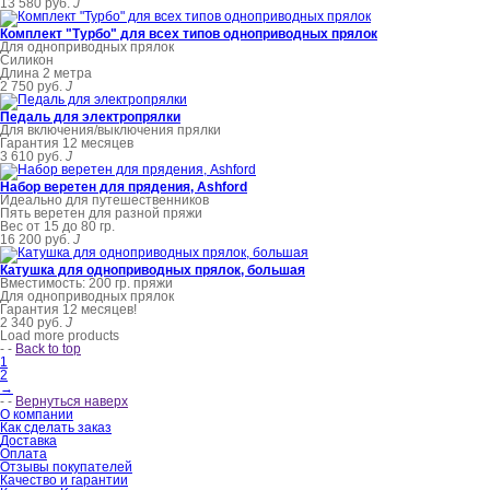
13 580 руб.
J
Комплект "Турбо" для всех типов одноприводных прялок
Для одноприводных прялок
Cиликон
Длина 2 метра
2 750 руб.
J
Педаль для электропрялки
Для включения/выключения прялки
Гарантия 12 месяцев
3 610 руб.
J
Набор веретен для прядения, Ashford
Идеально для путешественников
Пять веретен для разной пряжи
Вес от 15 до 80 гр.
16 200 руб.
J
Катушка для одноприводных прялок, большая
Вместимость: 200 гр. пряжи
Для одноприводных прялок
Гарантия 12 месяцев!
2 340 руб.
J
Load more products
-
-
Back to top
1
2
→
-
-
Вернуться наверх
О компании
Как сделать заказ
Доставка
Оплата
Отзывы покупателей
Качество и гарантии