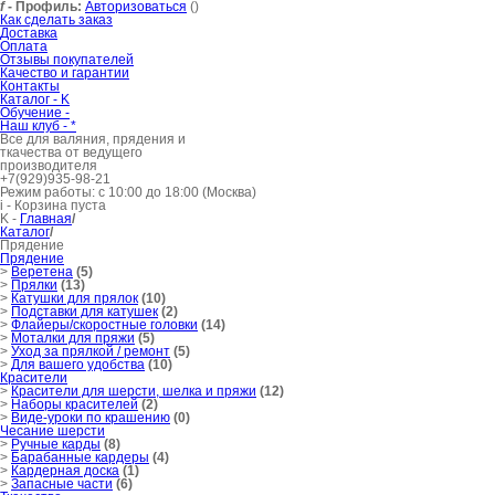
f
- Профиль:
Авторизоваться
()
Как сделать заказ
Доставка
Оплата
Отзывы покупателей
Качество и гарантии
Контакты
Каталог -
K
Обучение -
Наш клуб -
*
Все для валяния, прядения и
ткачества от ведущего
производителя
+7(929)935-98-21
Режим работы: с 10:00 до 18:00 (Москва)
i
- Корзина пуста
K
-
Главная
/
Каталог
/
Прядение
Прядение
>
Веретена
(5)
>
Прялки
(13)
>
Катушки для прялок
(10)
>
Подставки для катушек
(2)
>
Флайеры/скоростные головки
(14)
>
Моталки для пряжи
(5)
>
Уход за прялкой / ремонт
(5)
>
Для вашего удобства
(10)
Красители
>
Красители для шерсти, шелка и пряжи
(12)
>
Наборы красителей
(2)
>
Виде-уроки по крашению
(0)
Чесание шерсти
>
Ручные карды
(8)
>
Барабанные кардеры
(4)
>
Кардерная доска
(1)
>
Запасные части
(6)