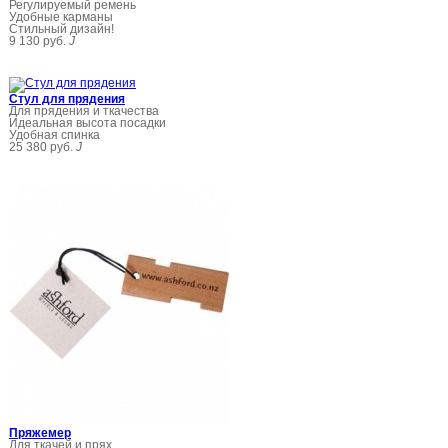
Регулируемый ремень
Удобные карманы
Стильный дизайн!
9 130 руб.
J
Стул для прядения
Для прядения и ткачества
Идеальная высота посадки
Удобная спинка
25 380 руб.
J
Пряжемер
Для ткачей и прях