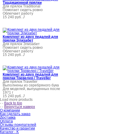
Традиционной прялки
Для прялок Traditional
Помогает сидеть ровно
Облегчает работу
15 240 руб.
J
Комплект из двух педалей для
прялки Элизабет
Для прялок Элизабет
Помогает сидеть ровно
Облегчает работу
15 240 руб.
J
Комплект из двух педалей для
прялки Тревелер / Traveller
Для прялок Traveller
Выполнены из серебряного бука
Для моделей, выпущенных после
1971 г
15 240 руб.
J
Load more products
-
-
Back to top
-
-
Вернуться наверх
О компании
Как сделать заказ
Доставка
Оплата
Отзывы покупателей
Качество и гарантии
Каталог -
K