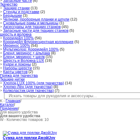
>
Запасные части
(6)
Ткачество
>
Ткацкие станки
(13)
>
Стенды и подставки
(2)
>
Бердышки
(3)
>
Челноки, проборные планки и шпули
(12)
>
Сновальные рамы и мельницы
(1)
>
Аксессуары для ткацких станков
(45)
>
Запасные части для ткацких станков
(5)
шерсть и волокна
>
Корридейл 100%
(56)
>
Корридейл Флуоресцентная коллекция
(5)
>
Меринос 100%
(54)
>
Мультиколор: Корридейл 100%
(5)
>
Бленд: меринос + альпака
(8)
>
Бленд: меринос + шелк
(15)
>
Шерсть и Волокна LUX
(19)
>
Кудри и локоны
(2)
>
Наборы шерсти
(15)
>
Карты цветов
(2)
Пряжа для ткачества
Ткацкие нитки
>
Хлопок-LUX 100% (для ткачества)
(14)
>
Хлопко-Лён (для ткачества)
(8)
>
Колколастик (для ткачества)
(7)
K
-
Главная
/
Каталог
/
Прядение
/
Для вашего удобства
Для вашего удобства
W
- Количество товаров: 10
Сумка для прялки Джой/Joy