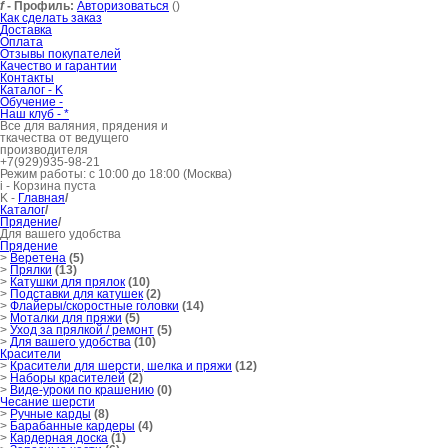
f
- Профиль:
Авторизоваться
()
Как сделать заказ
Доставка
Оплата
Отзывы покупателей
Качество и гарантии
Контакты
Каталог -
K
Обучение -
Наш клуб -
*
Все для валяния, прядения и
ткачества от ведущего
производителя
+7(929)935-98-21
Режим работы: с 10:00 до 18:00 (Москва)
i
- Корзина пуста
K
-
Главная
/
Каталог
/
Прядение
/
Для вашего удобства
Прядение
>
Веретена
(5)
>
Прялки
(13)
>
Катушки для прялок
(10)
>
Подставки для катушек
(2)
>
Флайеры/скоростные головки
(14)
>
Моталки для пряжи
(5)
>
Уход за прялкой / ремонт
(5)
>
Для вашего удобства
(10)
Красители
>
Красители для шерсти, шелка и пряжи
(12)
>
Наборы красителей
(2)
>
Виде-уроки по крашению
(0)
Чесание шерсти
>
Ручные карды
(8)
>
Барабанные кардеры
(4)
>
Кардерная доска
(1)