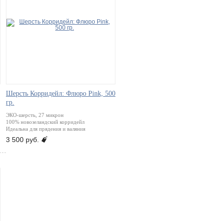
Шерсть Корридейл: Флюро Pink, 500
гр.
ЭКО-шерсть, 27 микрон
100% новозеландский корридейл
Идеальна для прядения и валяния
J
3 500 руб.