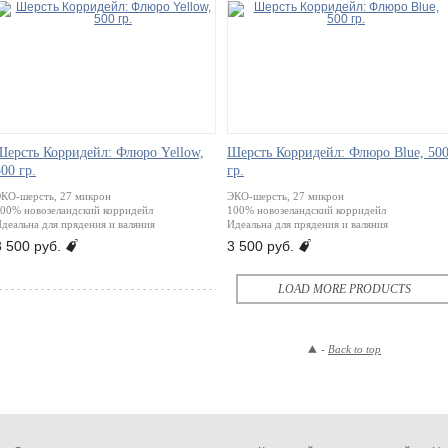
Шерсть Корридейл: Флюро Yellow,
Шерсть Корридейл: Флюро Blue, 50
00 гр.
гр.
КО-шерсть, 27 микрон
ЭКО-шерсть, 27 микрон
00% новозеландский корридейл
100% новозеландский корридейл
деальна для прядения и валяния
Идеальна для прядения и валяния
J
J
3 500 руб.
3 500 руб.
LOAD MORE PRODUCTS
-
-
Back to top