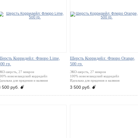
Шерсть Корридейл: Флюро Lime,
Шерсть Корридейл: Флюро Orange,
00 гр.
500 гр.
КО-шерсть, 27 микрон
ЭКО-шерсть, 27 микрон
00% новозеландский корридейл
100% новозеландский корридейл
деальна для прядения и валяния
Идеальна для прядения и валяния
J
J
3 500 руб.
3 500 руб.