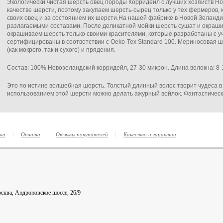
Экологически чистая шерсть овец породы Корридейл с лучших хозяйств Н
качестве шерсти, поэтому закупаем шерсть-сырец только у тех фермеров, 
своих овец и за состоянием их шерсти.На нашей фабрике в Новой Зеландии
разлагаемыми составами. После деликатной мойки шерсть сушат и окраши
окрашиваем шерсть только своими красителями, которые разработаны с уч
сертифицированы в соответствии с Oeko-Tex Standard 100. Мериносовая 
(как мокрого, так и сухого) и прядения.
Состав: 100% Новозеландский корридейл, 27-30 микрон. Длина волокна: 8-
Это по истине волшебная шерсть. Толстый длинный волос творит чудеса в 
использованием этой шерсти можно делать ажурный войлок. Фантастичес
ка
Оплата
Отзывы покупателей
Качество и гарантии
сква, Андроновское шоссе, 26/9