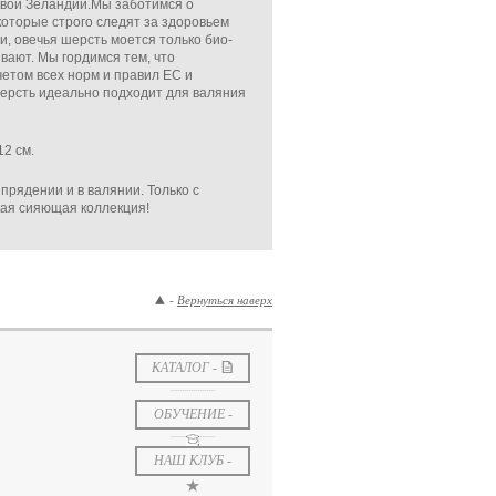
овой Зеландии.Мы заботимся о
которые строго следят за здоровьем
, овечья шерсть моется только био-
вают. Мы гордимся тем, что
етом всех норм и правил ЕС и
шерсть идеально подходит для валяния
12 см.
прядении и в валянии. Только с
кая сияющая коллекция!
-
-
Вернуться наверх
K
КАТАЛОГ -
....................
ОБУЧЕНИЕ -
....................
НАШ КЛУБ -
*