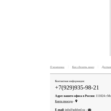
О компании
Как сделать заказ
Достав
Контактная информация:
+7(929)935-98-21
Адрес нашего офиса в России:
111024 г.Мо
,
Карта проезда
-
m
E-mail:
info@ashford.su
-