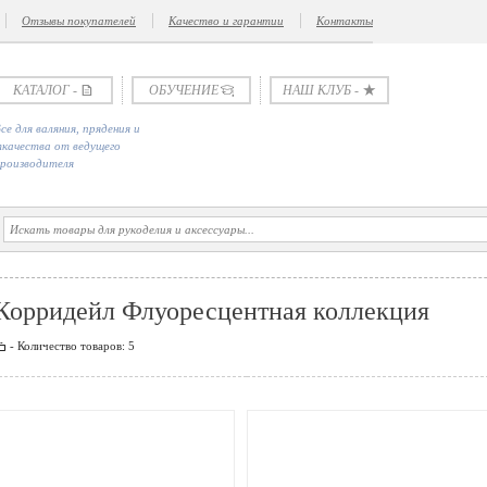
Отзывы покупателей
Качество и гарантии
Контакты
K
*
КАТАЛОГ -
ОБУЧЕНИЕ -
НАШ КЛУБ -
се для валяния, прядения и
качества от ведущего
роизводителя
Корридейл Флуоресцентная коллекция
W
- Количество товаров: 5