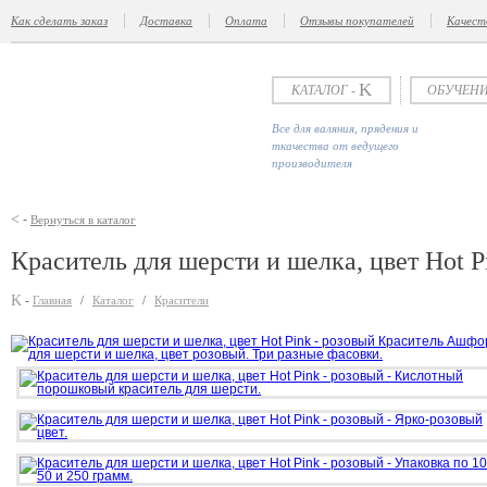
Как сделать заказ
Доставка
Оплата
Отзывы покупателей
Качест
K
КАТАЛОГ -
ОБУЧЕНИ
Все для валяния, прядения и
ткачества от ведущего
производителя
<
-
Вернуться в каталог
Краситель для шерсти и шелка, цвет Hot P
K
-
Главная
/
Каталог
/
Красители