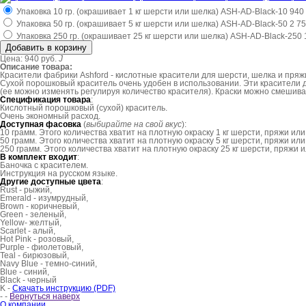
Упаковка 10 гр. (окрашивает 1 кг шерсти или шелка)
ASH-AD-Black-10
940 
Упаковка 50 гр. (окрашивает 5 кг шерсти или шелка)
ASH-AD-Black-50
2 75
Упаковка 250 гр. (окрашивает 25 кг шерсти или шелка)
ASH-AD-Black-250
Цена:
940 руб.
J
Описание товара:
Красители фабрики Ashford - кислотные красители для шерсти, шелка и пряж
Сухой порошковый краситель очень удобен в использовании. Эти красители 
(ее можно изменять регулируя количество красителя). Краски можно смешива
Спецификация товара
:
Кислотный порошковый (сухой) краситель.
Очень экономный расход.
Доступная фасовка
(
выбирайте на свой вкус
):
10 грамм. Этого количества хватит на плотную окраску 1 кг шерсти, пряжи или
50 грамм. Этого количества хватит на плотную окраску 5 кг шерсти, пряжи или
250 грамм. Этого количества хватит на плотную окраску 25 кг шерсти, пряжи 
В комплект входит
:
Баночка с красителем.
Инструкция на русском языке.
Другие доступные цвета
:
Rust - рыжий,
Emerald - изумрудный,
Brown - коричневый,
Green - зеленый,
Yellow- желтый,
Scarlet - алый,
Hot Pink - розовый,
Purple - фиолетовый,
Teal - бирюзовый,
Navy Blue - темно-синий,
Blue - синий,
Black - черный
K
-
Скачать инструкцию (PDF)
-
-
Вернуться наверх
О компании