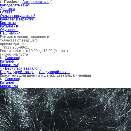
f
- Профиль:
Авторизоваться
()
Как сделать заказ
Доставка
Оплата
Отзывы покупателей
Качество и гарантии
Контакты
Каталог -
K
Обучение -
Наш клуб -
*
Все для валяния, прядения и
ткачества от ведущего
производителя
+7(929)935-98-21
Режим работы: с 10:00 до 18:00 (Москва)
i
- Корзина пуста
K
-
Главная
/
Каталог
/
Красители
/
<
-
Вернуться в каталог
Предыдущий товар
|
Следующий товар
Краситель для шерсти и шелка, цвет Black - черный
K
-
Главная
/
Каталог
/
Красители